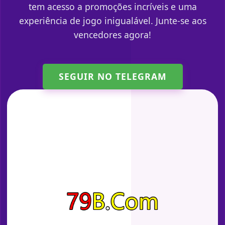
tem acesso a promoções incríveis e uma
experiência de jogo inigualável. Junte-se aos
vencedores agora!
SEGUIR NO TELEGRAM