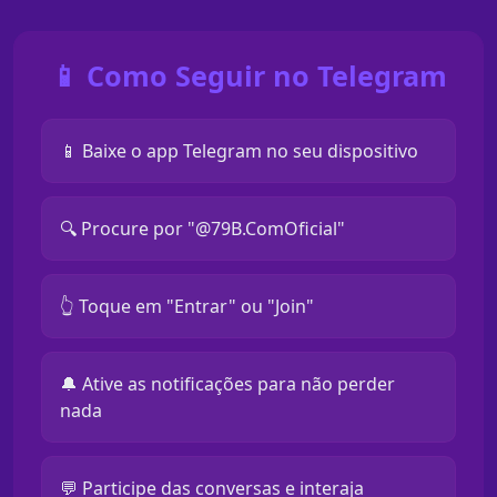
📱 Como Seguir no Telegram
📱 Baixe o app Telegram no seu dispositivo
🔍 Procure por "@79B.ComOficial"
👆 Toque em "Entrar" ou "Join"
🔔 Ative as notificações para não perder
nada
💬 Participe das conversas e interaja