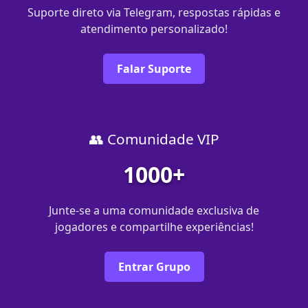
Suporte direto via Telegram, respostas rápidas e
atendimento personalizado!
Falar Suporte
👥 Comunidade VIP
1000+
Junte-se a uma comunidade exclusiva de
jogadores e compartilhe experiências!
Entrar Grupo