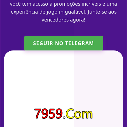
você tem acesso a promoções incríveis e uma
experiência de jogo inigualável. Junte-se aos
vencedores agora!
SEGUIR NO TELEGRAM