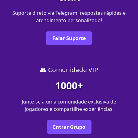
Suporte direto via Telegram, respostas rápidas e
atendimento personalizado!
Falar Suporte
👥 Comunidade VIP
1000+
Junte-se a uma comunidade exclusiva de
jogadores e compartilhe experiências!
Entrar Grupo