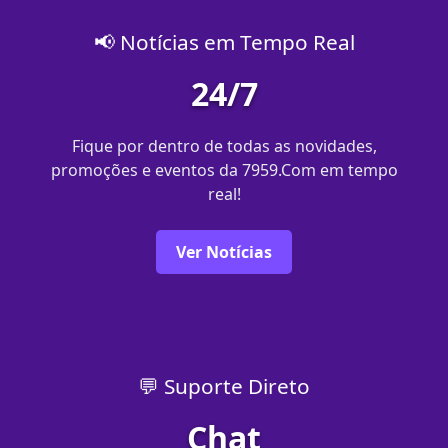
📢 Notícias em Tempo Real
24/7
Fique por dentro de todas as novidades,
promoções e eventos da 7959.Com em tempo
real!
Ver Notícias
💬 Suporte Direto
Chat