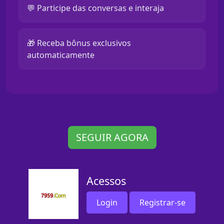
💬 Participe das conversas e interaja
🎁 Receba bônus exclusivos
automaticamente
SEGUIR AGORA
Acessos
Login
Registrar-se