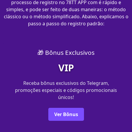
processo de registro no 78TT APP com​ é rápido e
simples, e pode ser feito de duas maneiras: o método
clássico ou o método simplificado. Abaixo, explicamos o
passo a passo do registro padrão:
🎁 Bônus Exclusivos
VIP
Receba bônus exclusivos do Telegram,
promoções especiais e códigos promocionais
únicos!
Ver Bônus