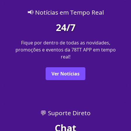
📢 Notícias em Tempo Real
24/7
Fique por dentro de todas as novidades,
promoções e eventos da 78TT APP em tempo
real!
Ver Notícias
💬 Suporte Direto
Chat