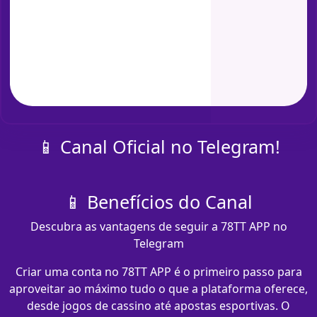
📱 Canal Oficial no Telegram!
📱 Benefícios do Canal
Descubra as vantagens de seguir a 78TT APP no
Telegram
Criar uma conta no 78TT APP é o primeiro passo para
aproveitar ao máximo tudo o que a plataforma oferece,
desde jogos de cassino até apostas esportivas. O