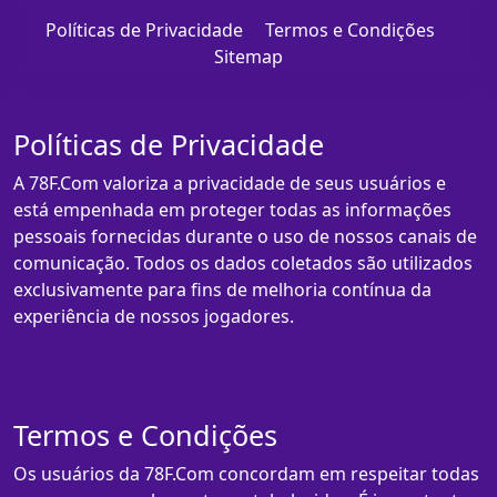
Políticas de Privacidade
Termos e Condições
Sitemap
Políticas de Privacidade
A 78F.Com valoriza a privacidade de seus usuários e
está empenhada em proteger todas as informações
pessoais fornecidas durante o uso de nossos canais de
comunicação. Todos os dados coletados são utilizados
exclusivamente para fins de melhoria contínua da
experiência de nossos jogadores.
Termos e Condições
Os usuários da 78F.Com concordam em respeitar todas