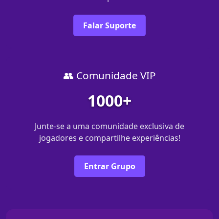
Falar Suporte
👥 Comunidade VIP
1000+
Junte-se a uma comunidade exclusiva de
jogadores e compartilhe experiências!
Entrar Grupo