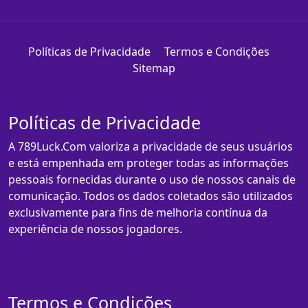
Políticas de Privacidade
Termos e Condições
Sitemap
Políticas de Privacidade
A 789Luck.Com valoriza a privacidade de seus usuários
e está empenhada em proteger todas as informações
pessoais fornecidas durante o uso de nossos canais de
comunicação. Todos os dados coletados são utilizados
exclusivamente para fins de melhoria contínua da
experiência de nossos jogadores.
Termos e Condições