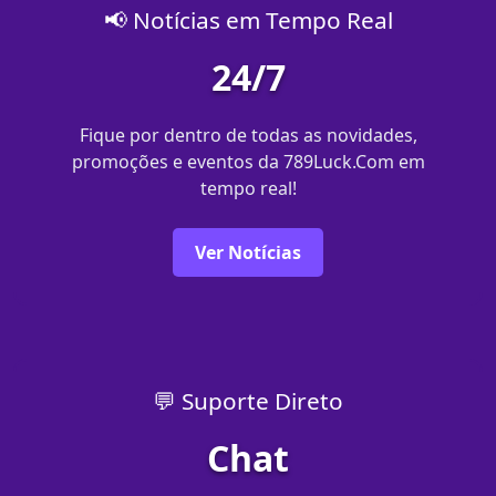
📢 Notícias em Tempo Real
24/7
Fique por dentro de todas as novidades,
promoções e eventos da 789Luck.Com em
tempo real!
Ver Notícias
💬 Suporte Direto
Chat