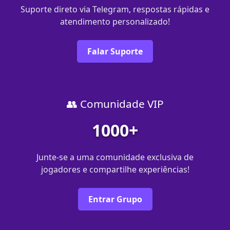
Suporte direto via Telegram, respostas rápidas e
atendimento personalizado!
Falar Suporte
👥 Comunidade VIP
1000+
Junte-se a uma comunidade exclusiva de
jogadores e compartilhe experiências!
Entrar Grupo