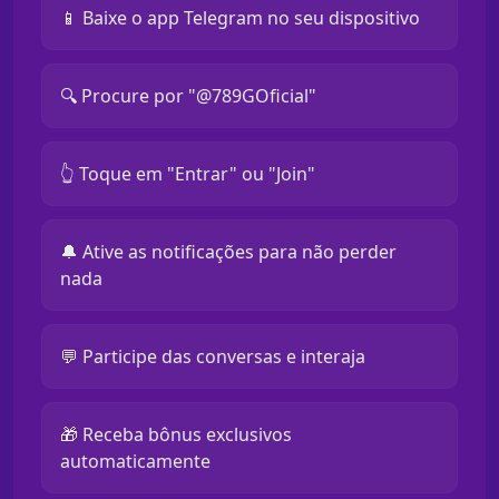
📱 Baixe o app Telegram no seu dispositivo
🔍 Procure por "@789GOficial"
👆 Toque em "Entrar" ou "Join"
🔔 Ative as notificações para não perder
nada
💬 Participe das conversas e interaja
🎁 Receba bônus exclusivos
automaticamente