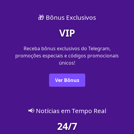
🎁 Bônus Exclusivos
VIP
Receba bônus exclusivos do Telegram,
promoções especiais e códigos promocionais
únicos!
Ver Bônus
📢 Notícias em Tempo Real
24/7