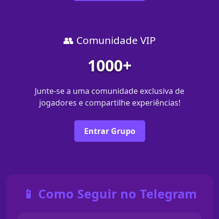
👥 Comunidade VIP
1000+
Junte-se a uma comunidade exclusiva de
jogadores e compartilhe experiências!
Entrar Grupo
📱 Como Seguir no Telegram