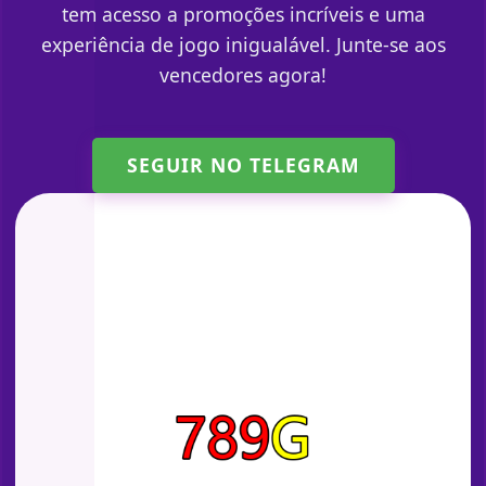
tem acesso a promoções incríveis e uma
experiência de jogo inigualável. Junte-se aos
vencedores agora!
SEGUIR NO TELEGRAM