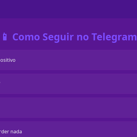
📱 Como Seguir no Telegram
ositivo
"
erder nada