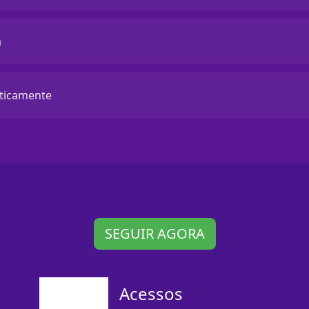
a
aticamente
SEGUIR AGORA
Acessos