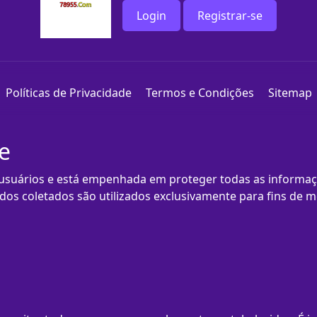
Login
Registrar-se
Políticas de Privacidade
Termos e Condições
Sitemap
de
s usuários e está empenhada em proteger todas as informaç
os coletados são utilizados exclusivamente para fins de m