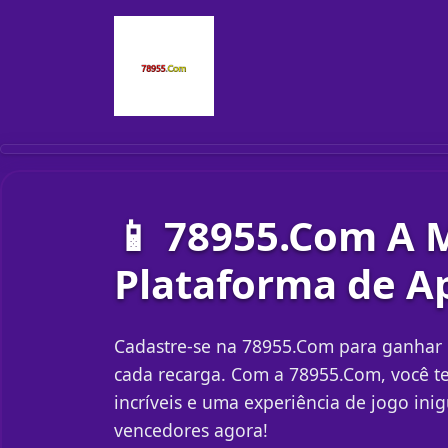
📱 78955.Com A 
Plataforma de A
Cadastre-se na 78955.Com para ganhar
cada recarga. Com a 78955.Com, você 
incríveis e uma experiência de jogo inig
vencedores agora!