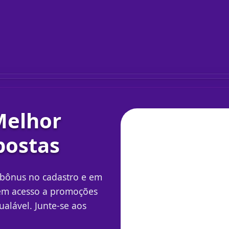
Melhor
postas
 bônus no cadastro e em
tem acesso a promoções
ualável. Junte-se aos