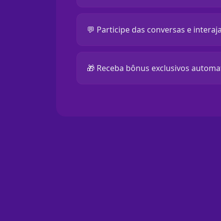
💬 Participe das conversas e interaj
🎁 Receba bônus exclusivos autom