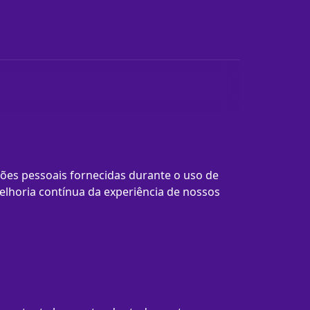
ões pessoais fornecidas durante o uso de
elhoria contínua da experiência de nossos