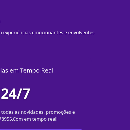
m
m experiências emocionantes e envolventes
cias em Tempo Real
24/7
e todas as novidades, promoções e
78955.Com em tempo real!