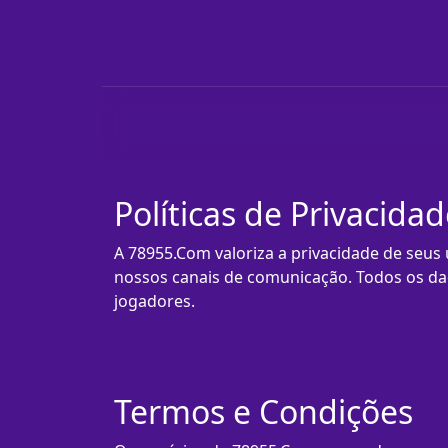
Políticas de Privacida
A 78955.Com valoriza a privacidade de seu
nossos canais de comunicação. Todos os dad
jogadores.
Termos e Condições