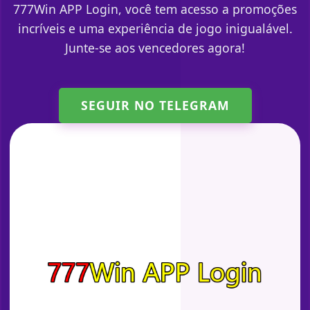
777Win APP Login, você tem acesso a promoções
incríveis e uma experiência de jogo inigualável.
Junte-se aos vencedores agora!
SEGUIR NO TELEGRAM