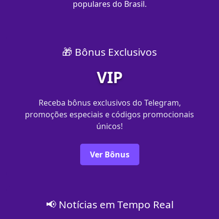
populares do Brasil.
🎁 Bônus Exclusivos
VIP
Receba bônus exclusivos do Telegram,
promoções especiais e códigos promocionais
únicos!
Ver Bônus
📢 Notícias em Tempo Real