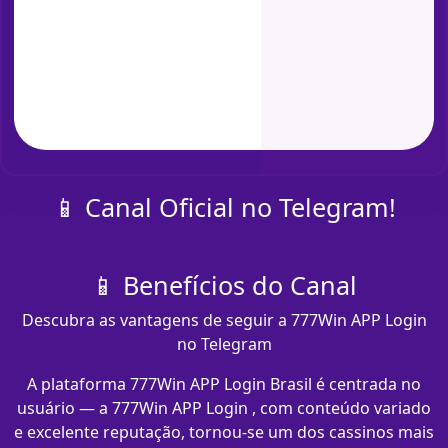
📱 Canal Oficial no Telegram!
📱 Benefícios do Canal
Descubra as vantagens de seguir a 777Win APP Login
no Telegram
A plataforma 777Win APP Login Brasil é centrada no
usuário — a 777Win APP Login , com conteúdo variado
e excelente reputação, tornou-se um dos cassinos mais