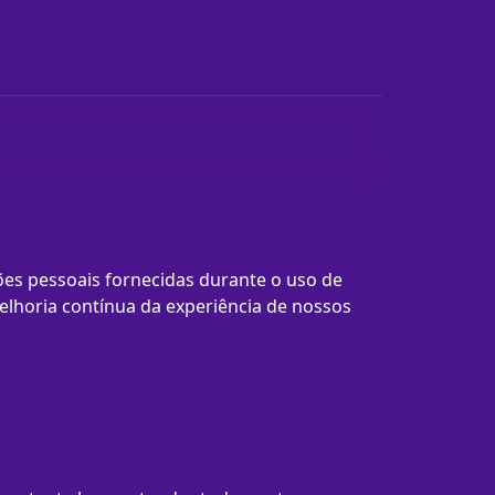
es pessoais fornecidas durante o uso de
elhoria contínua da experiência de nossos