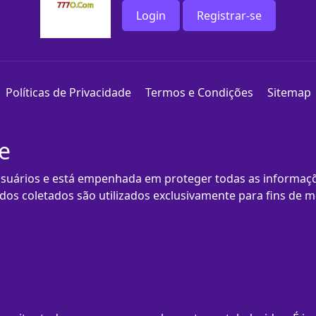
Login
Registrar-se
Políticas de Privacidade
Termos e Condições
Sitemap
de
 usuários e está empenhada em proteger todas as informaçõ
os coletados são utilizados exclusivamente para fins de m