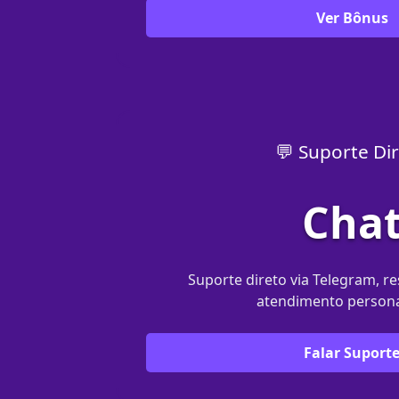
Ver Bônus
💬 Suporte Di
Cha
Suporte direto via Telegram, r
atendimento persona
Falar Suport