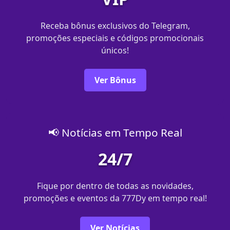
Receba bônus exclusivos do Telegram,
promoções especiais e códigos promocionais
únicos!
Ver Bônus
📢 Notícias em Tempo Real
24/7
Fique por dentro de todas as novidades,
promoções e eventos da 777Dy em tempo real!
Ver Notícias