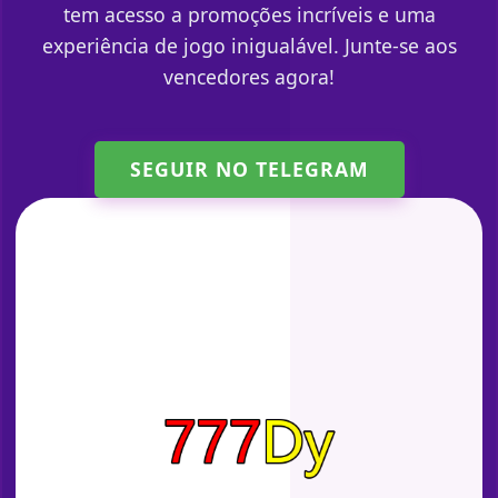
tem acesso a promoções incríveis e uma
experiência de jogo inigualável. Junte-se aos
vencedores agora!
SEGUIR NO TELEGRAM