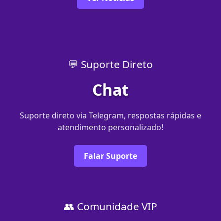
💬 Suporte Direto
Chat
Suporte direto via Telegram, respostas rápidas e
atendimento personalizado!
Falar Suporte
👥 Comunidade VIP