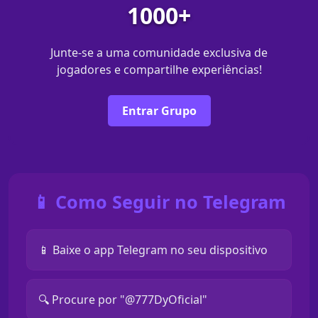
1000+
Junte-se a uma comunidade exclusiva de
jogadores e compartilhe experiências!
Entrar Grupo
📱 Como Seguir no Telegram
📱 Baixe o app Telegram no seu dispositivo
🔍 Procure por "@777DyOficial"