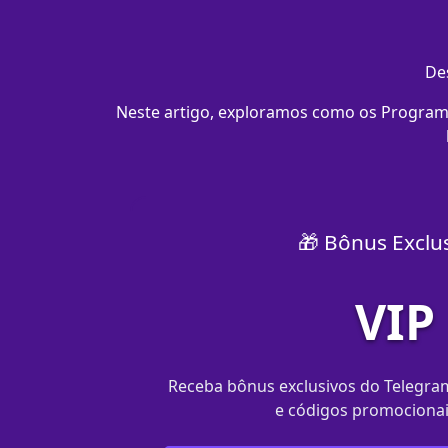
De
Neste artigo, exploramos como os Progra
🎁 Bônus Exclu
VIP
Receba bônus exclusivos do Telegra
e códigos promocionai