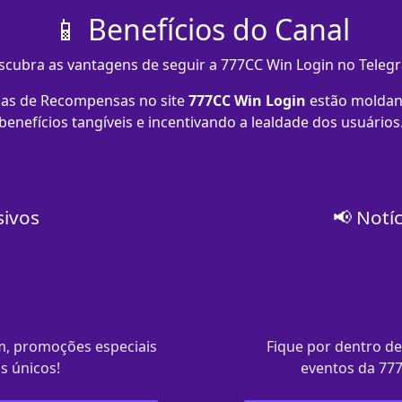
📱 Benefícios do Canal
scubra as vantagens de seguir a 777CC Win Login no Teleg
mas de Recompensas no site
777CC Win Login
estão moldand
benefícios tangíveis e incentivando a lealdade dos usuários
sivos
📢 Notí
m, promoções especiais
Fique por dentro d
s únicos!
eventos da 77