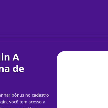
in A
ma de
anhar bônus no cadastro
gin, você tem acesso a