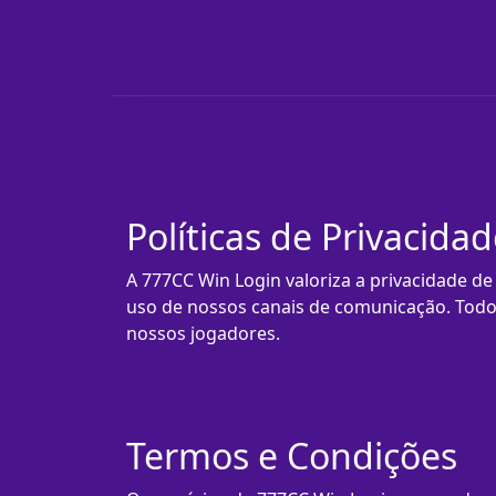
Políticas de Privacida
A 777CC Win Login valoriza a privacidade d
uso de nossos canais de comunicação. Todos
nossos jogadores.
Termos e Condições