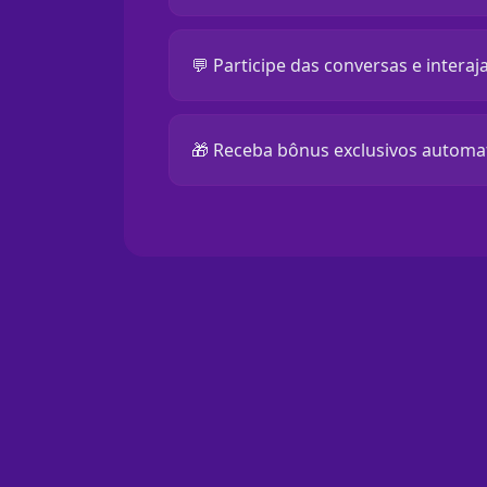
💬 Participe das conversas e interaj
🎁 Receba bônus exclusivos autom