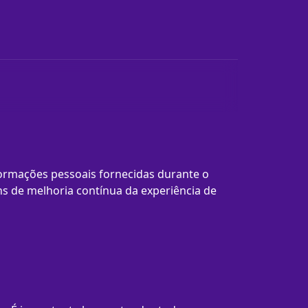
formações pessoais fornecidas durante o
ns de melhoria contínua da experiência de