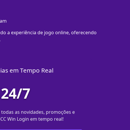
ram
o a experiência de jogo online, oferecendo
.
cias em Tempo Real
24/7
e todas as novidades, promoções e
7CC Win Login em tempo real!