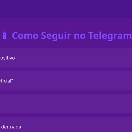
📱 Como Seguir no Telegram
ositivo
icial"
erder nada