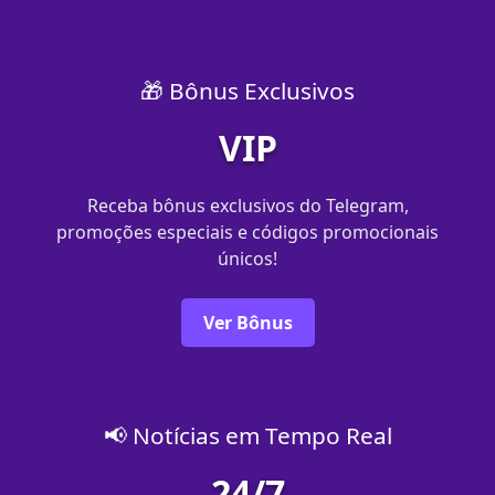
🎁 Bônus Exclusivos
VIP
Receba bônus exclusivos do Telegram,
promoções especiais e códigos promocionais
únicos!
Ver Bônus
📢 Notícias em Tempo Real
24/7