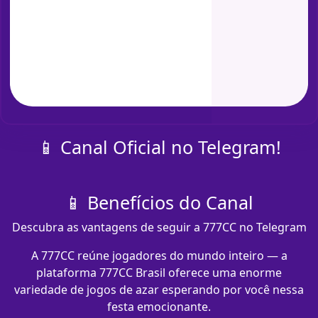
📱 Canal Oficial no Telegram!
📱 Benefícios do Canal
Descubra as vantagens de seguir a 777CC no Telegram
A 777CC reúne jogadores do mundo inteiro — a
plataforma 777CC Brasil oferece uma enorme
variedade de jogos de azar esperando por você nessa
festa emocionante.