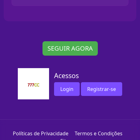
SEGUIR AGORA
Acessos
Login
Registrar-se
Políticas de Privacidade
Termos e Condições