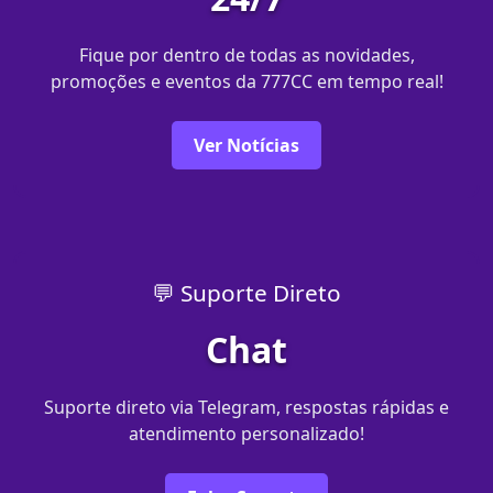
Fique por dentro de todas as novidades,
promoções e eventos da 777CC em tempo real!
Ver Notícias
💬 Suporte Direto
Chat
Suporte direto via Telegram, respostas rápidas e
atendimento personalizado!