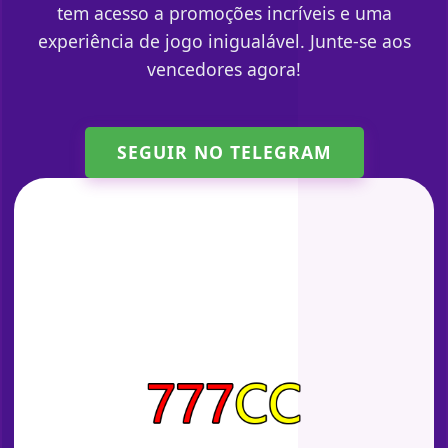
tem acesso a promoções incríveis e uma
experiência de jogo inigualável. Junte-se aos
vencedores agora!
SEGUIR NO TELEGRAM