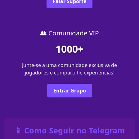
Falar Suporte
👥 Comunidade VIP
1000+
Junte-se a uma comunidade exclusiva de
jogadores e compartilhe experiências!
Entrar Grupo
📱 Como Seguir no Telegram