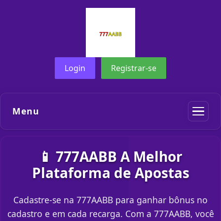
Login
Registrar-se
Menu
📱 777AABB A Melhor
Plataforma de Apostas
Cadastre-se na 777AABB para ganhar bônus no
cadastro e em cada recarga. Com a 777AABB, você