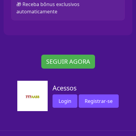
🎁 Receba bônus exclusivos
automaticamente
SEGUIR AGORA
Acessos
Login
Registrar-se