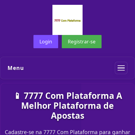
Login
Registrar-se
Menu
📱 7777 Com Plataforma A
Melhor Plataforma de
Apostas
Cadastre-se na 7777 Com Plataforma para ganhar