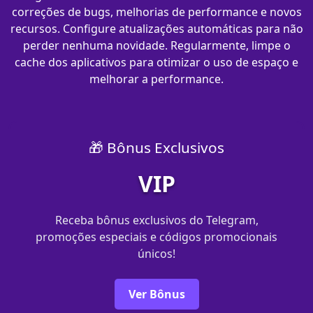
correções de bugs, melhorias de performance e novos
recursos. Configure atualizações automáticas para não
perder nenhuma novidade. Regularmente, limpe o
cache dos aplicativos para otimizar o uso de espaço e
melhorar a performance.
🎁 Bônus Exclusivos
VIP
Receba bônus exclusivos do Telegram,
promoções especiais e códigos promocionais
únicos!
Ver Bônus