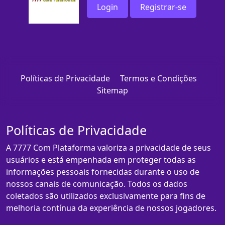
Login
Registrar-se
Políticas de Privacidade
Termos e Condições
Sitemap
Políticas de Privacidade
A 7777 Com Plataforma valoriza a privacidade de seus
usuários e está empenhada em proteger todas as
informações pessoais fornecidas durante o uso de
nossos canais de comunicação. Todos os dados
coletados são utilizados exclusivamente para fins de
melhoria contínua da experiência de nossos jogadores.