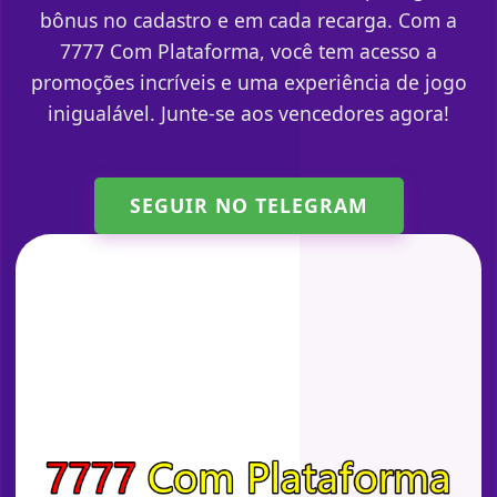
bônus no cadastro e em cada recarga. Com a
7777 Com Plataforma, você tem acesso a
promoções incríveis e uma experiência de jogo
inigualável. Junte-se aos vencedores agora!
SEGUIR NO TELEGRAM