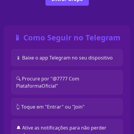
📱 Como Seguir no Telegram
📱 Baixe o app Telegram no seu dispositivo
🔍 Procure por "@7777 Com
PlataformaOficial"
👆 Toque em "Entrar" ou "Join"
🔔 Ative as notificações para não perder