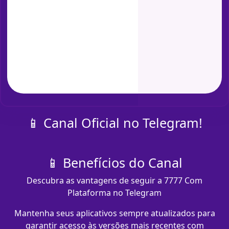
📱 Canal Oficial no Telegram!
📱 Benefícios do Canal
Descubra as vantagens de seguir a 7777 Com
Plataforma no Telegram
Mantenha seus aplicativos sempre atualizados para
garantir acesso às versões mais recentes com