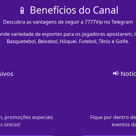
📱 Benefícios do Canal
Descubra as vantagens de seguir a 7777Vip no Telegram
nde variedade de esportes para os jogadores apostarem, in
Basquetebol, Beisebol, Hóquei, Futebol, Tênis e Golfe.
sivos
📢 Notí
m, promoções especiais
Fique por dentro d
s únicos!
eventos d