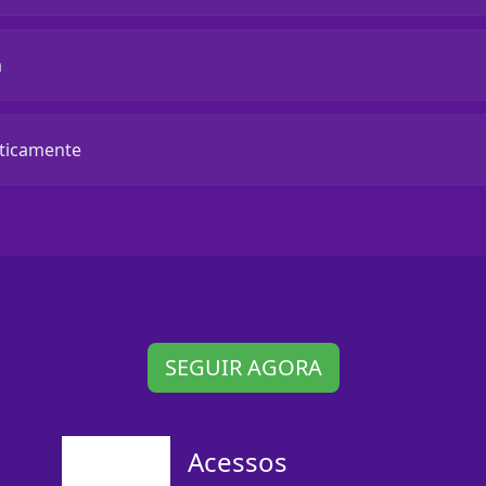
a
aticamente
SEGUIR AGORA
Acessos