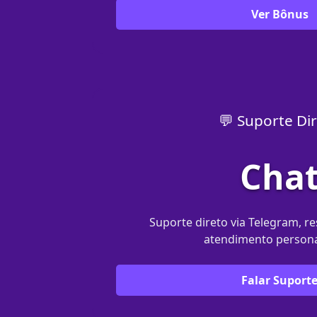
Ver Bônus
💬 Suporte Di
Cha
Suporte direto via Telegram, r
atendimento persona
Falar Suport