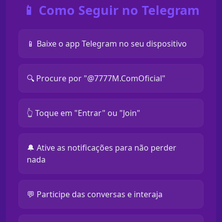
📱 Como Seguir no Telegram
📱 Baixe o app Telegram no seu dispositivo
🔍 Procure por "@7777M.ComOficial"
👆 Toque em "Entrar" ou "Join"
🔔 Ative as notificações para não perder
nada
💬 Participe das conversas e interaja