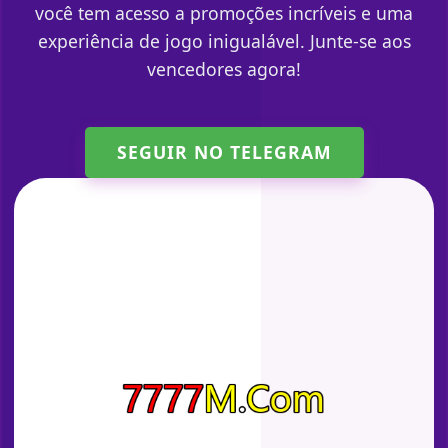
você tem acesso a promoções incríveis e uma
experiência de jogo inigualável. Junte-se aos
vencedores agora!
SEGUIR NO TELEGRAM