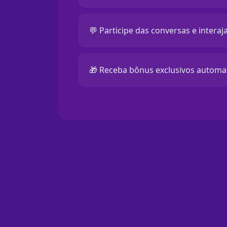
💬 Participe das conversas e interaj
🎁 Receba bônus exclusivos autom