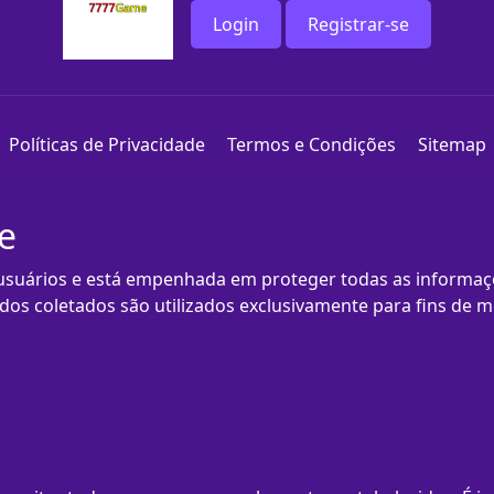
Login
Registrar-se
Políticas de Privacidade
Termos e Condições
Sitemap
de
 usuários e está empenhada em proteger todas as informaç
os coletados são utilizados exclusivamente para fins de m