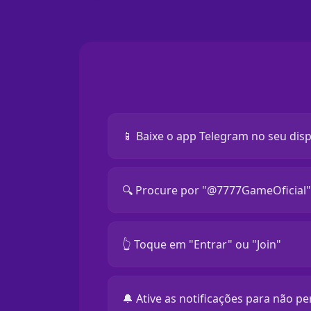
📱 Baixe o app Telegram no seu disp
🔍 Procure por "@7777GameOficial"
👆 Toque em "Entrar" ou "Join"
🔔 Ative as notificações para não p