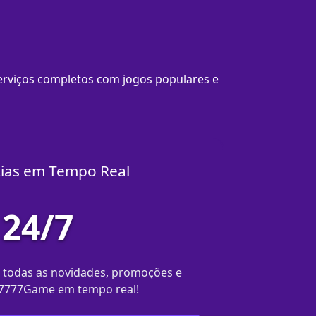
m
erviços completos com jogos populares e
cias em Tempo Real
24/7
e todas as novidades, promoções e
 7777Game em tempo real!