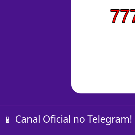
📱 Canal Oficial no Telegram!