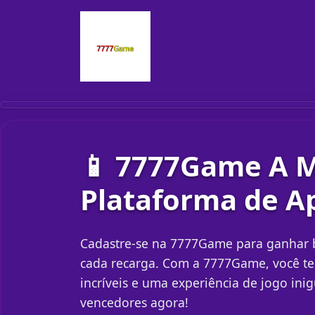
📱 7777Game A 
Plataforma de A
Cadastre-se na 7777Game para ganhar 
cada recarga. Com a 7777Game, você t
incríveis e uma experiência de jogo inig
vencedores agora!