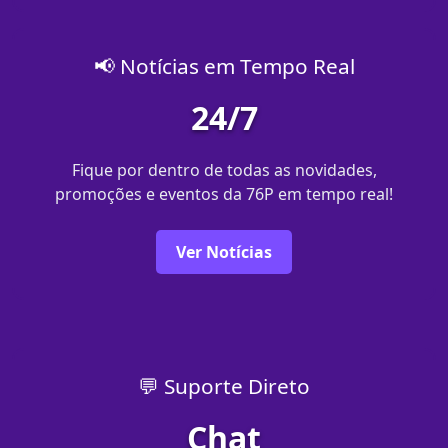
📢 Notícias em Tempo Real
24/7
Fique por dentro de todas as novidades,
promoções e eventos da 76P em tempo real!
Ver Notícias
💬 Suporte Direto
Chat