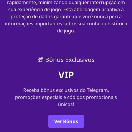
rapidamente, minimizando qualquer interrupção em
sua experiência de jogo. Esta abordagem proativa à
proteção de dados garante que você nunca perca
informações importantes sobre sua conta ou histórico
de jogo.
🎁 Bônus Exclusivos
VIP
Receba bônus exclusivos do Telegram,
promoções especiais e códigos promocionais
únicos!
Ver Bônus