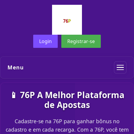
Login
Registrar-se
Menu
📱 76P A Melhor Plataforma
de Apostas
Cadastre-se na 76P para ganhar bônus no
cadastro e em cada recarga. Com a 76P, você tem