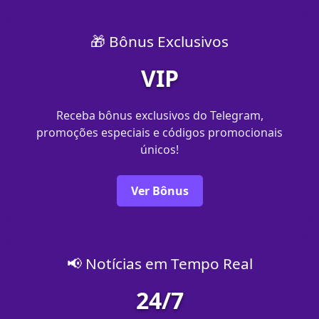
🎁 Bônus Exclusivos
VIP
Receba bônus exclusivos do Telegram,
promoções especiais e códigos promocionais
únicos!
Ver Bônus
📢 Notícias em Tempo Real
24/7