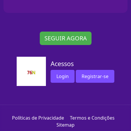
SEGUIR AGORA
Acessos
Login
Registrar-se
Políticas de Privacidade
Termos e Condições
Sitemap