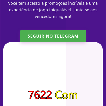
você tem acesso a promoções incríveis e uma
experiência de jogo inigualável. Junte-se aos
vencedores agora!
SEGUIR NO TELEGRAM