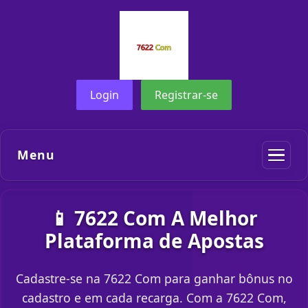
Login
Registrar-se
Menu
📱 7622 Com A Melhor
Plataforma de Apostas
Cadastre-se na 7622 Com para ganhar bônus no
cadastro e em cada recarga. Com a 7622 Com,