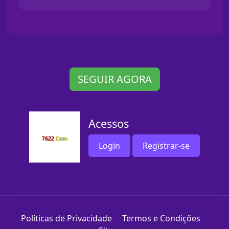
SEGUIR AGORA
Acessos
Login
Registrar-se
Políticas de Privacidade
Termos e Condições