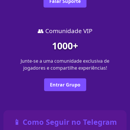
Falar Suporte
👥 Comunidade VIP
1000+
Junte-se a uma comunidade exclusiva de
jogadores e compartilhe experiências!
Entrar Grupo
📱 Como Seguir no Telegram