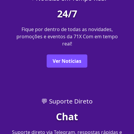
24/7
Fique por dentro de todas as novidades,
promoções e eventos da 71X Com em tempo
real!
Ver Notícias
💬 Suporte Direto
Chat
Suporte direto via Telegram, respostas rápidas e