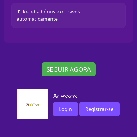
🎁 Receba bônus exclusivos
automaticamente
SEGUIR AGORA
Acessos
Login
Registrar-se