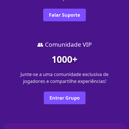
Falar Suporte
👥 Comunidade VIP
1000+
Junte-se a uma comunidade exclusiva de
jogadores e compartilhe experiências!
Entrar Grupo