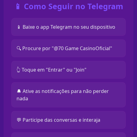
📱 Como Seguir no Telegram
📱 Baixe o app Telegram no seu dispositivo
🔍 Procure por "@70 Game CasinoOficial"
👆 Toque em "Entrar" ou "Join"
🔔 Ative as notificações para não perder
nada
💬 Participe das conversas e interaja