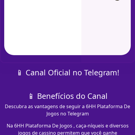
📱 Canal Oficial no Telegram!
📱 Benefícios do Canal
Descubra as vantagens de seguir a 6HH Plataforma De
Jogos no Telegram
Na 6HH Plataforma De Jogos , caça-níqueis e diversos
jogos de cassino permitem que você ganhe