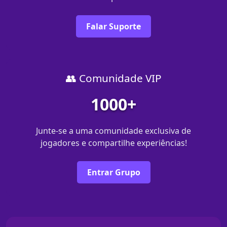
Falar Suporte
👥 Comunidade VIP
1000+
Junte-se a uma comunidade exclusiva de
jogadores e compartilhe experiências!
Entrar Grupo