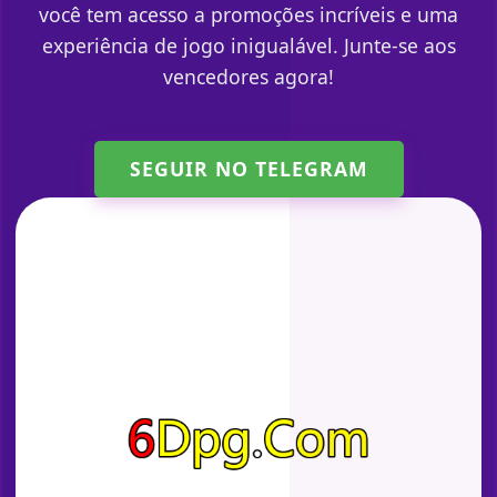
você tem acesso a promoções incríveis e uma
experiência de jogo inigualável. Junte-se aos
vencedores agora!
SEGUIR NO TELEGRAM