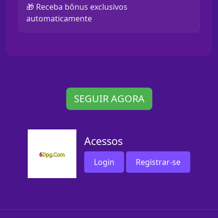
🎁 Receba bônus exclusivos
automaticamente
SEGUIR AGORA
Acessos
Login
Registrar-se