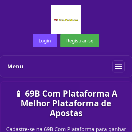
Login
Registrar-se
Menu
📱 69B Com Plataforma A
Melhor Plataforma de
Apostas
Cadastre-se na 69B Com Plataforma para ganhar