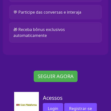
💬 Participe das conversas e interaja
🎁 Receba bônus exclusivos
automaticamente
SEGUIR AGORA
Acessos
Login
Registrar-se