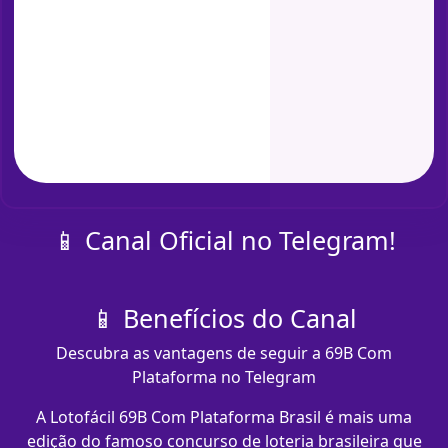
📱 Canal Oficial no Telegram!
📱 Benefícios do Canal
Descubra as vantagens de seguir a 69B Com
Plataforma no Telegram
A Lotofácil 69B Com Plataforma Brasil é mais uma
edição do famoso concurso de loteria brasileira que