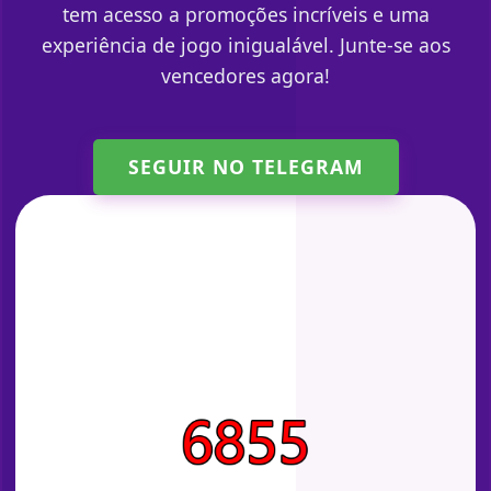
tem acesso a promoções incríveis e uma
experiência de jogo inigualável. Junte-se aos
vencedores agora!
SEGUIR NO TELEGRAM