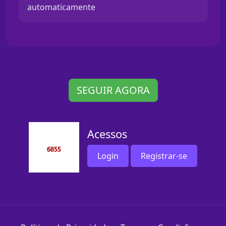
automaticamente
SEGUIR AGORA
Acessos
Login
Registrar-se