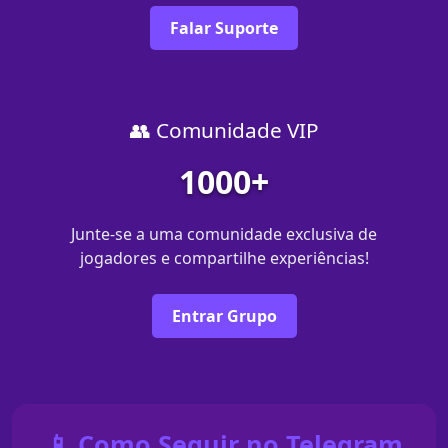
Falar Suporte
👥 Comunidade VIP
1000+
Junte-se a uma comunidade exclusiva de
jogadores e compartilhe experiências!
Entrar Grupo
📱 Como Seguir no Telegram