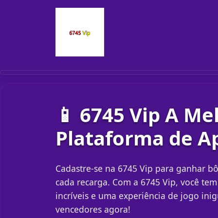
📱 6745 Vip A Me
Plataforma de A
Cadastre-se na 6745 Vip para ganhar b
cada recarga. Com a 6745 Vip, você te
incríveis e uma experiência de jogo inig
vencedores agora!