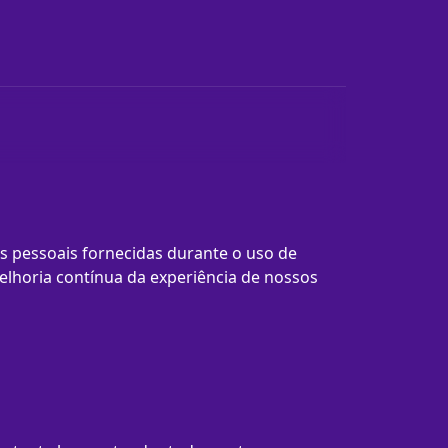
s pessoais fornecidas durante o uso de
elhoria contínua da experiência de nossos