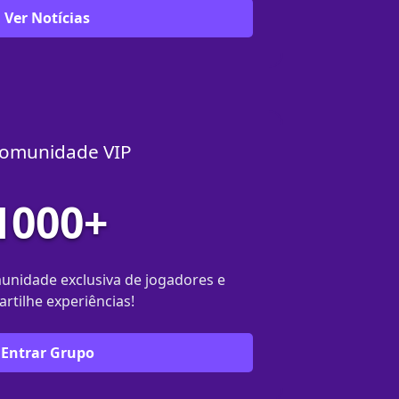
Ver Notícias
Comunidade VIP
1000+
unidade exclusiva de jogadores e
rtilhe experiências!
Entrar Grupo