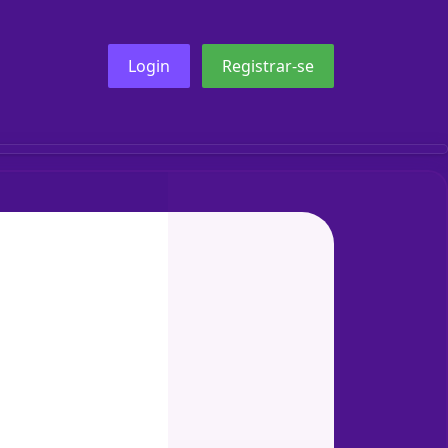
Login
Registrar-se