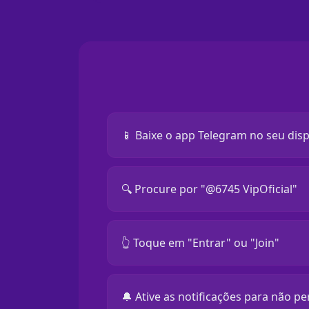
📱 Baixe o app Telegram no seu disp
🔍 Procure por "@6745 VipOficial"
👆 Toque em "Entrar" ou "Join"
🔔 Ative as notificações para não p