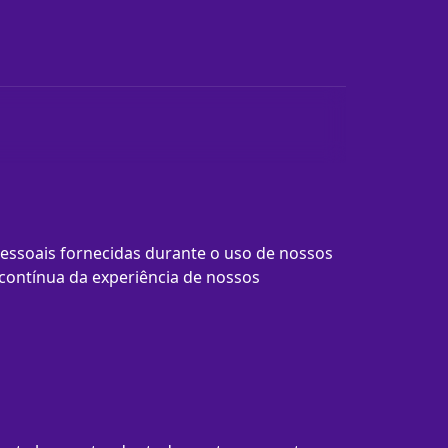
essoais fornecidas durante o uso de nossos
 contínua da experiência de nossos