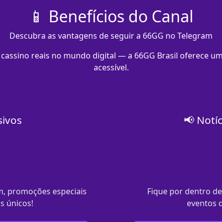
📱 Benefícios do Canal
Descubra as vantagens de seguir a 66GG no Telegram
 cassino reais no mundo digital — a 66GG Brasil oferece um
acessível.
sivos
📢 Notí
m, promoções especiais
Fique por dentro d
s únicos!
eventos 