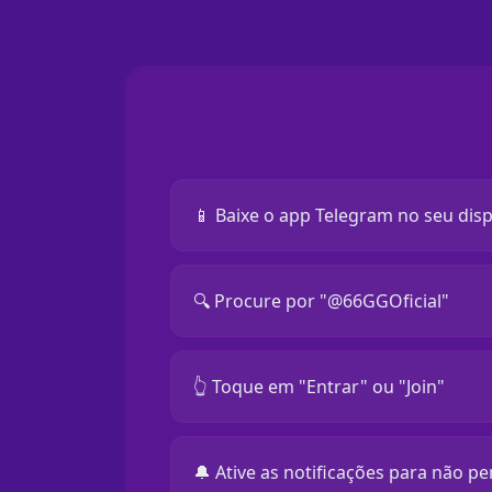
📱 Baixe o app Telegram no seu disp
🔍 Procure por "@66GGOficial"
👆 Toque em "Entrar" ou "Join"
🔔 Ative as notificações para não p