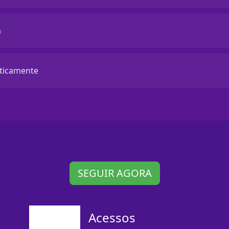
a
aticamente
SEGUIR AGORA
Acessos