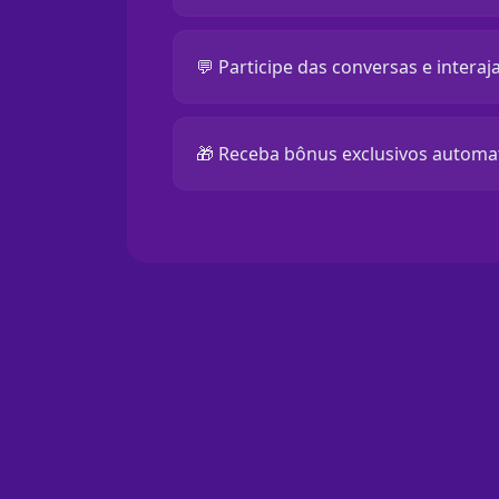
💬 Participe das conversas e interaj
🎁 Receba bônus exclusivos autom