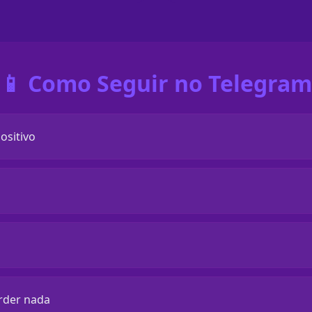
📱 Como Seguir no Telegram
ositivo
erder nada