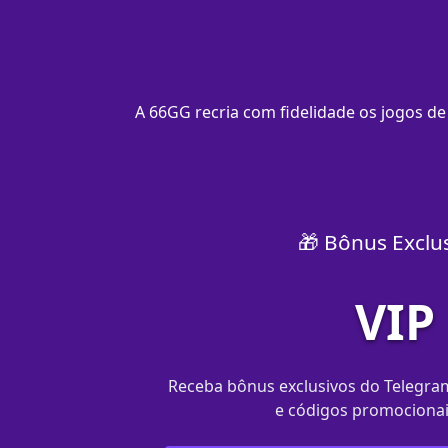
A 66GG recria com fidelidade os jogos de
🎁 Bônus Exclu
VIP
Receba bônus exclusivos do Telegra
e códigos promocionai