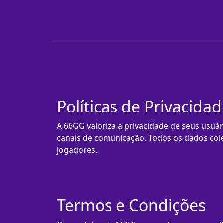
Políticas de Privacida
A 66GG valoriza a privacidade de seus usu
canais de comunicação. Todos os dados cole
jogadores.
Termos e Condições