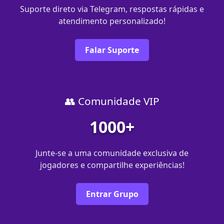
Suporte direto via Telegram, respostas rápidas e
atendimento personalizado!
Falar Suporte
👥 Comunidade VIP
1000+
Junte-se a uma comunidade exclusiva de
jogadores e compartilhe experiências!
Entrar Grupo