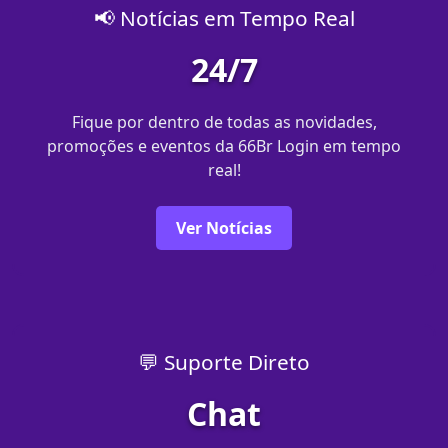
📢 Notícias em Tempo Real
24/7
Fique por dentro de todas as novidades,
promoções e eventos da 66Br Login em tempo
real!
Ver Notícias
💬 Suporte Direto
Chat