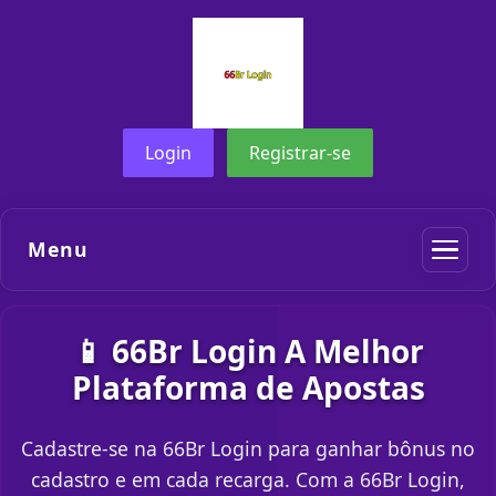
Login
Registrar-se
Menu
📱 66Br Login A Melhor
Plataforma de Apostas
Cadastre-se na 66Br Login para ganhar bônus no
cadastro e em cada recarga. Com a 66Br Login,