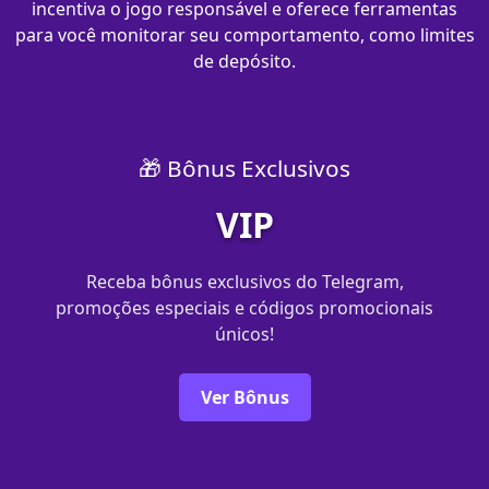
incentiva o jogo responsável e oferece ferramentas
para você monitorar seu comportamento, como limites
de depósito.
🎁 Bônus Exclusivos
VIP
Receba bônus exclusivos do Telegram,
promoções especiais e códigos promocionais
únicos!
Ver Bônus