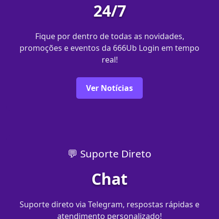
24/7
Fique por dentro de todas as novidades,
promoções e eventos da 666Ub Login em tempo
real!
Ver Notícias
💬 Suporte Direto
Chat
Suporte direto via Telegram, respostas rápidas e
atendimento personalizado!