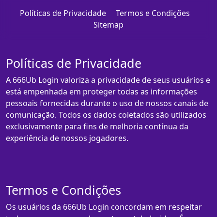
Políticas de Privacidade
Termos e Condições
Sitemap
Políticas de Privacidade
A 666Ub Login valoriza a privacidade de seus usuários e
está empenhada em proteger todas as informações
pessoais fornecidas durante o uso de nossos canais de
comunicação. Todos os dados coletados são utilizados
exclusivamente para fins de melhoria contínua da
experiência de nossos jogadores.
Termos e Condições
Os usuários da 666Ub Login concordam em respeitar