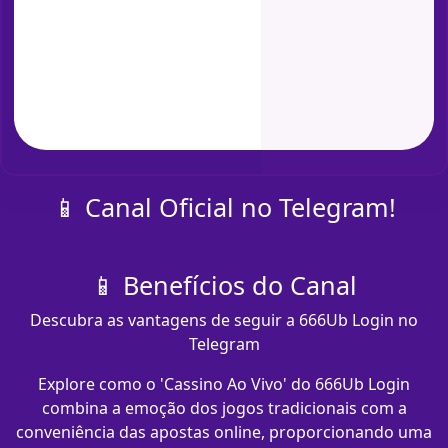
📱 Canal Oficial no Telegram!
📱 Benefícios do Canal
Descubra as vantagens de seguir a 666Ub Login no
Telegram
Explore como o 'Cassino Ao Vivo' do 666Ub Login
combina a emoção dos jogos tradicionais com a
conveniência das apostas online, proporcionando uma