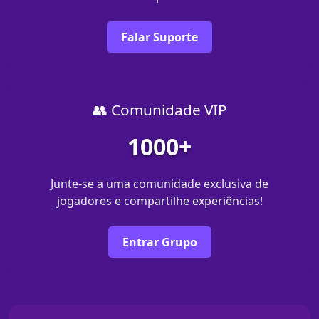
Falar Suporte
👥 Comunidade VIP
1000+
Junte-se a uma comunidade exclusiva de
jogadores e compartilhe experiências!
Entrar Grupo