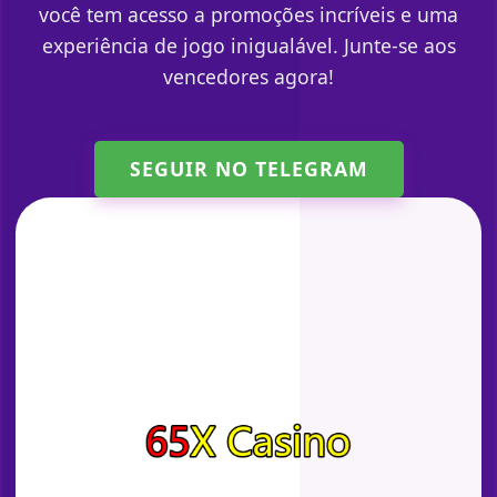
você tem acesso a promoções incríveis e uma
experiência de jogo inigualável. Junte-se aos
vencedores agora!
SEGUIR NO TELEGRAM