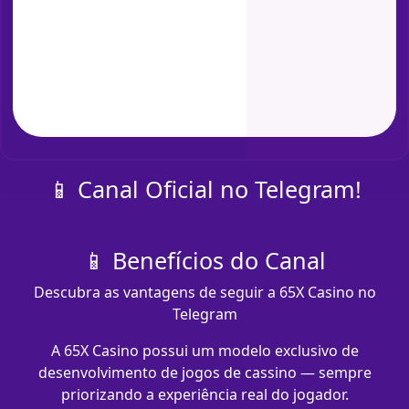
📱 Canal Oficial no Telegram!
📱 Benefícios do Canal
Descubra as vantagens de seguir a 65X Casino no
Telegram
A 65X Casino possui um modelo exclusivo de
desenvolvimento de jogos de cassino — sempre
priorizando a experiência real do jogador.