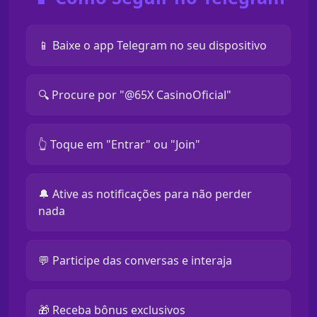
📱 Baixe o app Telegram no seu dispositivo
🔍 Procure por "@65X CasinoOficial"
👆 Toque em "Entrar" ou "Join"
🔔 Ative as notificações para não perder
nada
💬 Participe das conversas e interaja
🎁 Receba bônus exclusivos