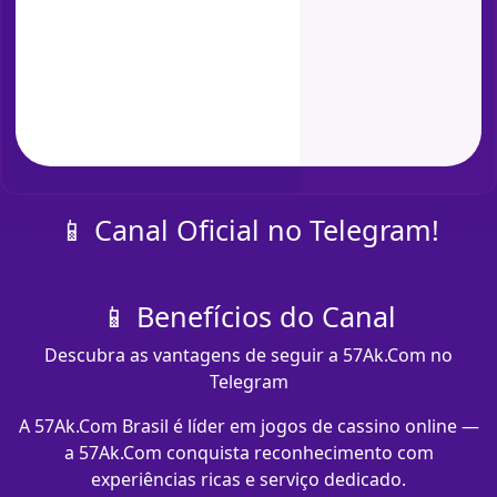
📱 Canal Oficial no Telegram!
📱 Benefícios do Canal
Descubra as vantagens de seguir a 57Ak.Com no
Telegram
A 57Ak.Com Brasil é líder em jogos de cassino online —
a 57Ak.Com conquista reconhecimento com
experiências ricas e serviço dedicado.