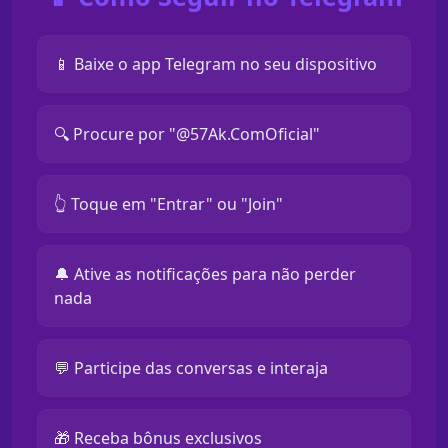
📱 Baixe o app Telegram no seu dispositivo
🔍 Procure por "@57Ak.ComOficial"
👆 Toque em "Entrar" ou "Join"
🔔 Ative as notificações para não perder
nada
💬 Participe das conversas e interaja
🎁 Receba bônus exclusivos