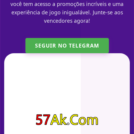
você tem acesso a promoções incríveis e uma
experiência de jogo inigualável. Junte-se aos
vencedores agora!
SEGUIR NO TELEGRAM