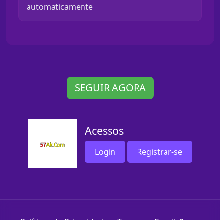
automaticamente
SEGUIR AGORA
Acessos
Login
Registrar-se