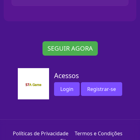
SEGUIR AGORA
Acessos
Login
Registrar-se
Políticas de Privacidade
Termos e Condições