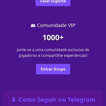
Falar Suporte
👥 Comunidade VIP
1000+
Junte-se a uma comunidade exclusiva de
jogadores e compartilhe experiências!
Entrar Grupo
📱 Como Seguir no Telegram