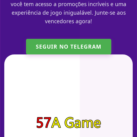
você tem acesso a promoções incríveis e uma
experiência de jogo inigualável. Junte-se aos
vencedores agora!
SEGUIR NO TELEGRAM