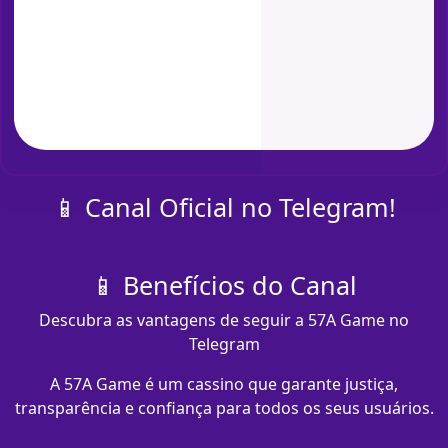
📱 Canal Oficial no Telegram!
📱 Benefícios do Canal
Descubra as vantagens de seguir a 57A Game no
Telegram
A 57A Game é um cassino que garante justiça,
transparência e confiança para todos os seus usuários.