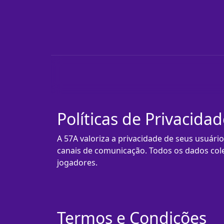
Políticas de Privacida
A 57A valoriza a privacidade de seus usuár
canais de comunicação. Todos os dados cole
jogadores.
Termos e Condições