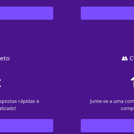
reto
👥 
t
espostas rápidas e
Junte-se a uma com
lizado!
compa
e