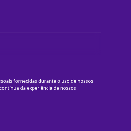
ssoais fornecidas durante o uso de nossos
 contínua da experiência de nossos