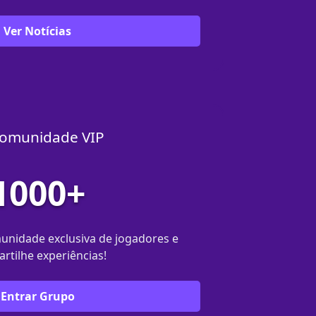
Ver Notícias
Comunidade VIP
1000+
unidade exclusiva de jogadores e
rtilhe experiências!
Entrar Grupo