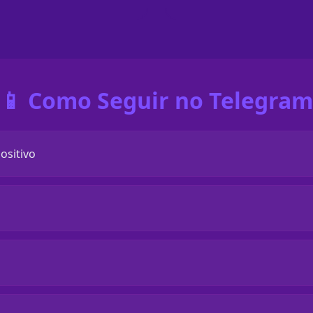
📱 Como Seguir no Telegram
ositivo