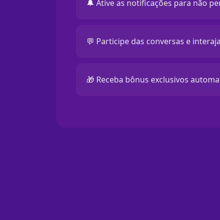
🔔 Ative as notificações para não p
💬 Participe das conversas e interaj
🎁 Receba bônus exclusivos autom