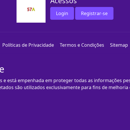
Acessos
Login
Registrar-se
Políticas de Privacidade
Termos e Condições
Sitemap
de
ios e está empenhada em proteger todas as informações pe
tados são utilizados exclusivamente para fins de melhoria