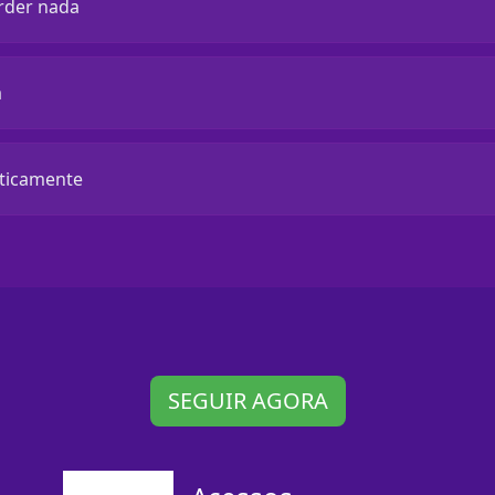
erder nada
a
aticamente
SEGUIR AGORA