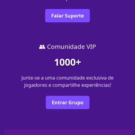
Falar Suporte
👥 Comunidade VIP
1000+
Junte-se a uma comunidade exclusiva de
jogadores e compartilhe experiências!
Entrar Grupo