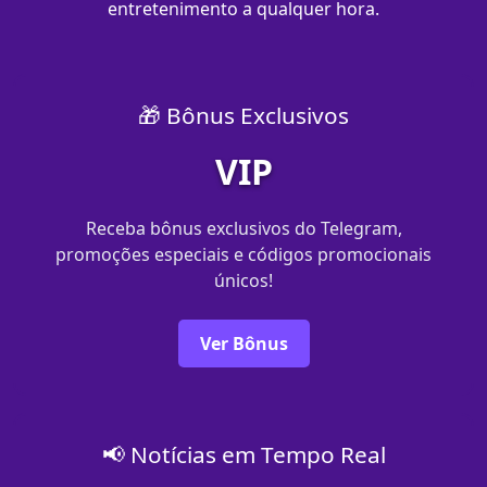
entretenimento a qualquer hora.
🎁 Bônus Exclusivos
VIP
Receba bônus exclusivos do Telegram,
promoções especiais e códigos promocionais
únicos!
Ver Bônus
📢 Notícias em Tempo Real