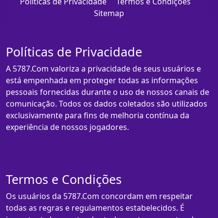
Políticas de Privacidade
Termos e Condições
Sitemap
Políticas de Privacidade
A 5787.Com valoriza a privacidade de seus usuários e
está empenhada em proteger todas as informações
pessoais fornecidas durante o uso de nossos canais de
comunicação. Todos os dados coletados são utilizados
exclusivamente para fins de melhoria contínua da
experiência de nossos jogadores.
Termos e Condições
Os usuários da 5787.Com concordam em respeitar
todas as regras e regulamentos estabelecidos. É