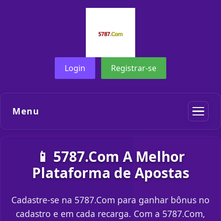
Login
Registrar-se
Menu
📱 5787.Com A Melhor
Plataforma de Apostas
Cadastre-se na 5787.Com para ganhar bônus no
cadastro e em cada recarga. Com a 5787.Com,