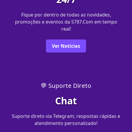
Fique por dentro de todas as novidades,
promoções e eventos da 5787.Com em tempo
real!
Ver Notícias
💬 Suporte Direto
Chat
Suporte direto via Telegram, respostas rápidas e
atendimento personalizado!