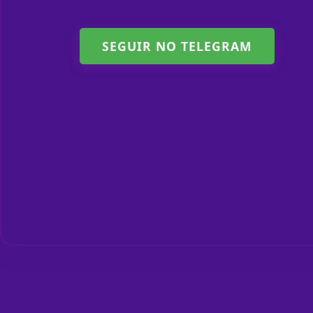
SEGUIR NO TELEGRAM