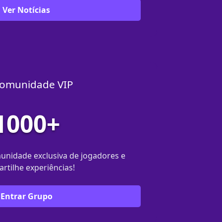
Ver Notícias
Comunidade VIP
1000+
unidade exclusiva de jogadores e
rtilhe experiências!
Entrar Grupo