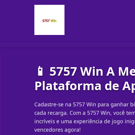
📱 5757 Win A M
Plataforma de A
Cadastre-se na 5757 Win para ganhar b
cada recarga. Com a 5757 Win, você te
incríveis e uma experiência de jogo inig
vencedores agora!