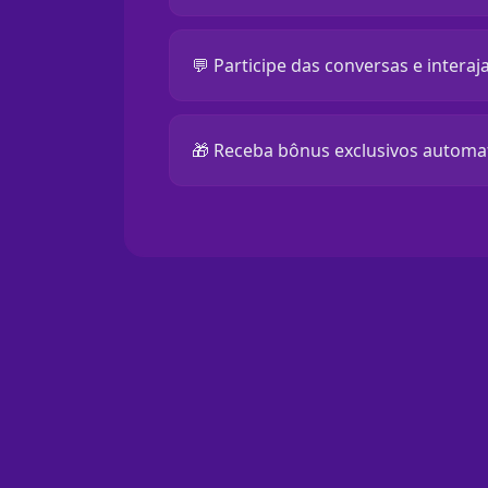
💬 Participe das conversas e interaj
🎁 Receba bônus exclusivos autom