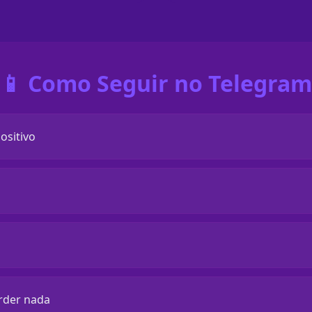
📱 Como Seguir no Telegram
ositivo
erder nada