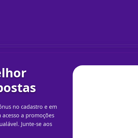
elhor
postas
ônus no cadastro e em
m acesso a promoções
ualável. Junte-se aos