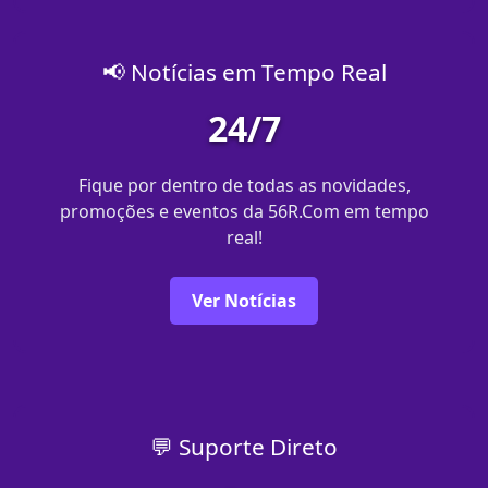
📢 Notícias em Tempo Real
24/7
Fique por dentro de todas as novidades,
promoções e eventos da 56R.Com em tempo
real!
Ver Notícias
💬 Suporte Direto