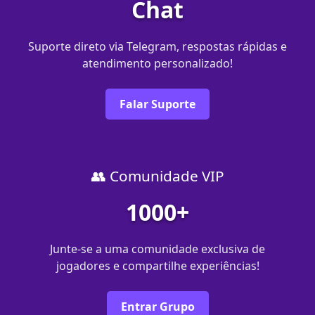
Chat
Suporte direto via Telegram, respostas rápidas e
atendimento personalizado!
Falar Suporte
👥 Comunidade VIP
1000+
Junte-se a uma comunidade exclusiva de
jogadores e compartilhe experiências!
Entrar Grupo