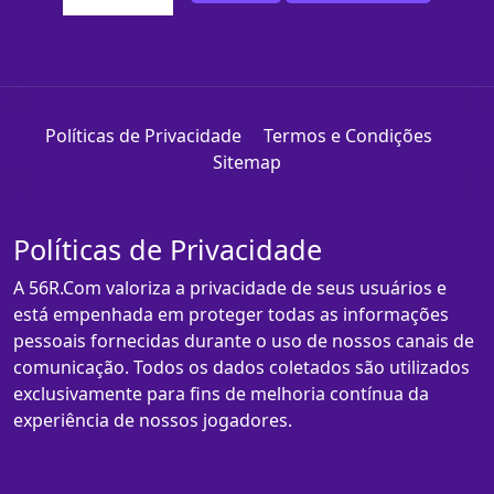
Políticas de Privacidade
Termos e Condições
Sitemap
Políticas de Privacidade
A 56R.Com valoriza a privacidade de seus usuários e
está empenhada em proteger todas as informações
pessoais fornecidas durante o uso de nossos canais de
comunicação. Todos os dados coletados são utilizados
exclusivamente para fins de melhoria contínua da
experiência de nossos jogadores.