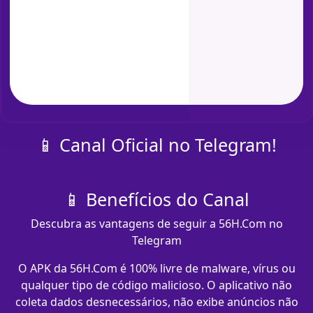
📱 Canal Oficial no Telegram!
📱 Benefícios do Canal
Descubra as vantagens de seguir a 56H.Com no
Telegram
O APK da 56H.Com é 100% livre de malware, vírus ou
qualquer tipo de código malicioso. O aplicativo não
coleta dados desnecessários, não exibe anúncios não