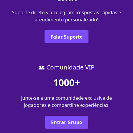
Suporte direto via Telegram, respostas rápidas e
atendimento personalizado!
Falar Suporte
👥 Comunidade VIP
1000+
Junte-se a uma comunidade exclusiva de
jogadores e compartilhe experiências!
Entrar Grupo