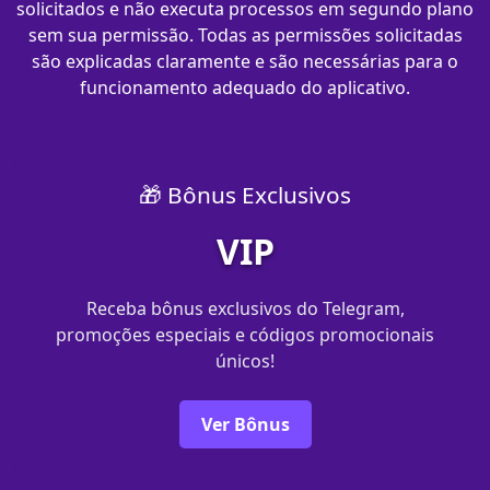
solicitados e não executa processos em segundo plano
sem sua permissão. Todas as permissões solicitadas
são explicadas claramente e são necessárias para o
funcionamento adequado do aplicativo.
🎁 Bônus Exclusivos
VIP
Receba bônus exclusivos do Telegram,
promoções especiais e códigos promocionais
únicos!
Ver Bônus