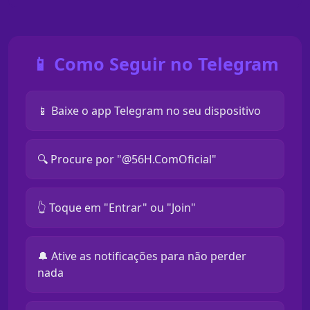
📱 Como Seguir no Telegram
📱 Baixe o app Telegram no seu dispositivo
🔍 Procure por "@56H.ComOficial"
👆 Toque em "Entrar" ou "Join"
🔔 Ative as notificações para não perder
nada