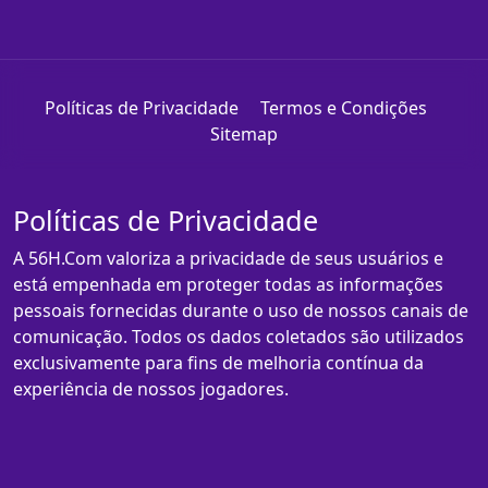
Políticas de Privacidade
Termos e Condições
Sitemap
Políticas de Privacidade
A 56H.Com valoriza a privacidade de seus usuários e
está empenhada em proteger todas as informações
pessoais fornecidas durante o uso de nossos canais de
comunicação. Todos os dados coletados são utilizados
exclusivamente para fins de melhoria contínua da
experiência de nossos jogadores.