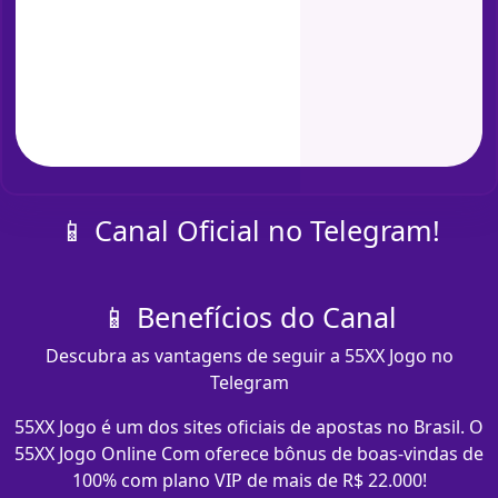
📱 Canal Oficial no Telegram!
📱 Benefícios do Canal
Descubra as vantagens de seguir a 55XX Jogo no
Telegram
55XX Jogo é um dos sites oficiais de apostas no Brasil. O
55XX Jogo Online Com oferece bônus de boas-vindas de
100% com plano VIP de mais de R$ 22.000!