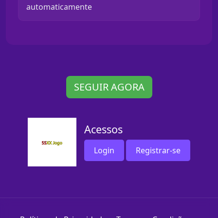
automaticamente
SEGUIR AGORA
Acessos
Login
Registrar-se