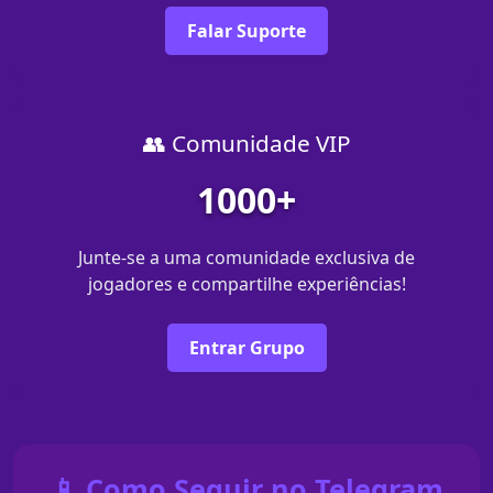
Falar Suporte
👥 Comunidade VIP
1000+
Junte-se a uma comunidade exclusiva de
jogadores e compartilhe experiências!
Entrar Grupo
📱 Como Seguir no Telegram