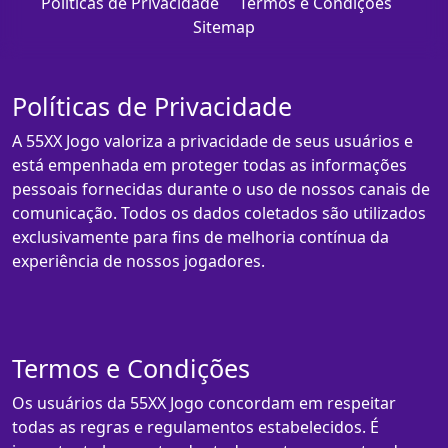
Políticas de Privacidade
Termos e Condições
Sitemap
Políticas de Privacidade
A 55XX Jogo valoriza a privacidade de seus usuários e
está empenhada em proteger todas as informações
pessoais fornecidas durante o uso de nossos canais de
comunicação. Todos os dados coletados são utilizados
exclusivamente para fins de melhoria contínua da
experiência de nossos jogadores.
Termos e Condições
Os usuários da 55XX Jogo concordam em respeitar
todas as regras e regulamentos estabelecidos. É