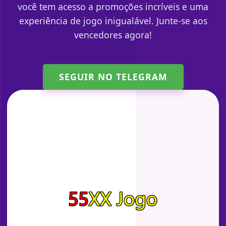
você tem acesso a promoções incríveis e uma
experiência de jogo inigualável. Junte-se aos
vencedores agora!
SEGUIR NO TELEGRAM