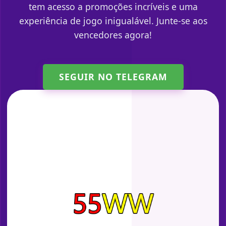
tem acesso a promoções incríveis e uma
experiência de jogo inigualável. Junte-se aos
vencedores agora!
SEGUIR NO TELEGRAM