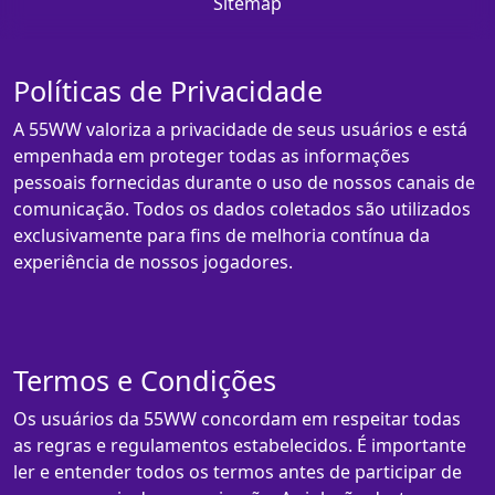
Sitemap
Políticas de Privacidade
A 55WW valoriza a privacidade de seus usuários e está
empenhada em proteger todas as informações
pessoais fornecidas durante o uso de nossos canais de
comunicação. Todos os dados coletados são utilizados
exclusivamente para fins de melhoria contínua da
experiência de nossos jogadores.
Termos e Condições
Os usuários da 55WW concordam em respeitar todas
as regras e regulamentos estabelecidos. É importante
ler e entender todos os termos antes de participar de