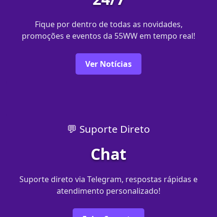
Fique por dentro de todas as novidades,
promoções e eventos da 55WW em tempo real!
Ver Notícias
💬 Suporte Direto
Chat
Suporte direto via Telegram, respostas rápidas e
atendimento personalizado!