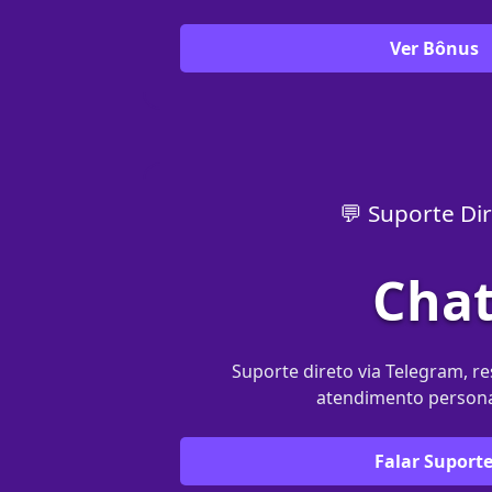
Ver Bônus
💬 Suporte Di
Cha
Suporte direto via Telegram, r
atendimento persona
Falar Suport