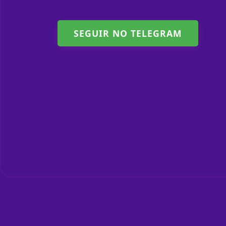
SEGUIR NO TELEGRAM