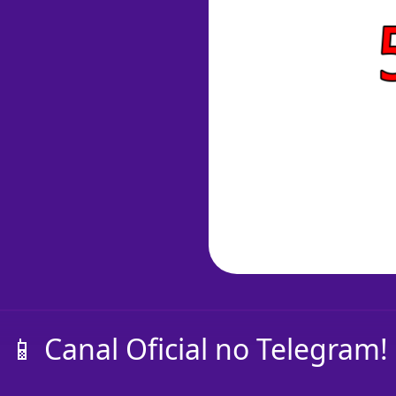
📱 Canal Oficial no Telegram!