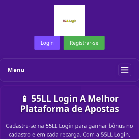
Login
Registrar-se
Menu
📱 55LL Login A Melhor
Plataforma de Apostas
Cadastre-se na 55LL Login para ganhar bônus no
cadastro e em cada recarga. Com a 55LL Login,