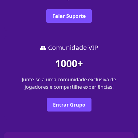
Falar Suporte
👥 Comunidade VIP
1000+
Junte-se a uma comunidade exclusiva de
jogadores e compartilhe experiências!
Entrar Grupo