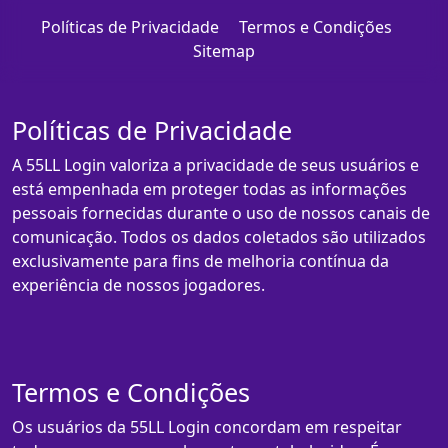
Políticas de Privacidade
Termos e Condições
Sitemap
Políticas de Privacidade
A 55LL Login valoriza a privacidade de seus usuários e
está empenhada em proteger todas as informações
pessoais fornecidas durante o uso de nossos canais de
comunicação. Todos os dados coletados são utilizados
exclusivamente para fins de melhoria contínua da
experiência de nossos jogadores.
Termos e Condições
Os usuários da 55LL Login concordam em respeitar