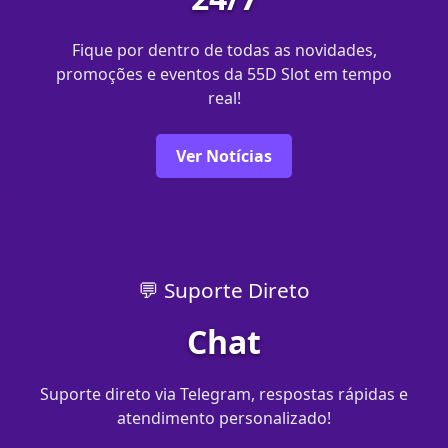
Fique por dentro de todas as novidades,
promoções e eventos da 55D Slot em tempo
real!
Ver Notícias
💬 Suporte Direto
Chat
Suporte direto via Telegram, respostas rápidas e
atendimento personalizado!