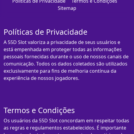
Políticas de Privacidade
Termos e Condições
Sitemap
Políticas de Privacidade
A 55D Slot valoriza a privacidade de seus usuários e
está empenhada em proteger todas as informações
pessoais fornecidas durante o uso de nossos canais de
comunicação. Todos os dados coletados são utilizados
exclusivamente para fins de melhoria contínua da
experiência de nossos jogadores.
Termos e Condições
Os usuários da 55D Slot concordam em respeitar todas
as regras e regulamentos estabelecidos. É importante