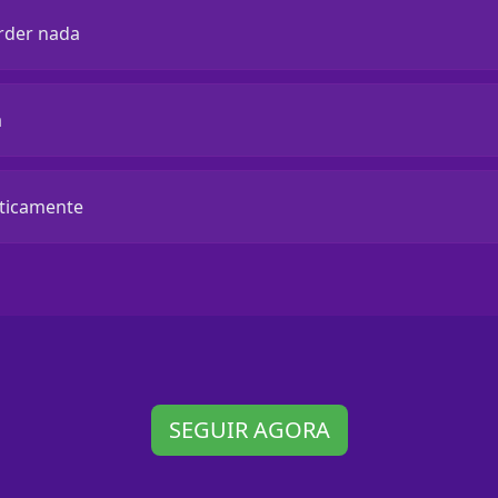
erder nada
a
aticamente
SEGUIR AGORA