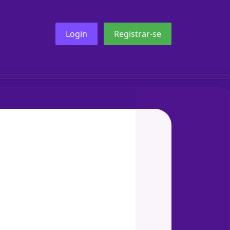
Login
Registrar-se