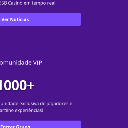
55B Casino em tempo real!
Ver Notícias
Comunidade VIP
1000+
unidade exclusiva de jogadores e
rtilhe experiências!
Entrar Grupo