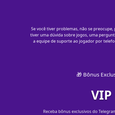
Se você tiver problemas, não se preocupe, 
tiver uma dúvida sobre jogos, uma pergun
a equipe de suporte ao jogador por telef
🎁 Bônus Exclu
VIP
Receba bônus exclusivos do Telegra