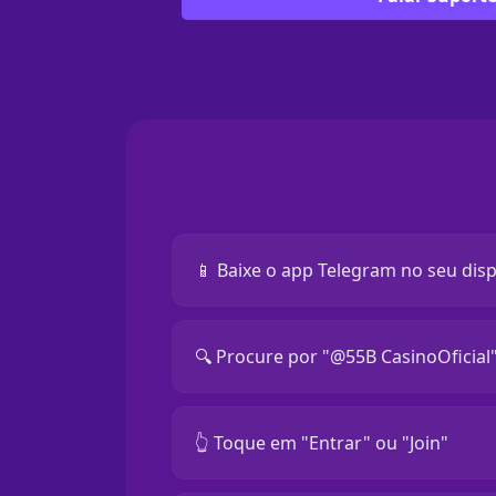
📱 Baixe o app Telegram no seu disp
🔍 Procure por "@55B CasinoOficial
👆 Toque em "Entrar" ou "Join"