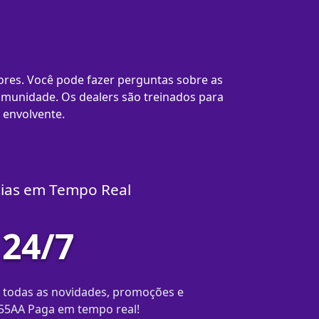
ores. Você pode fazer perguntas sobre as
omunidade. Os dealers são treinados para
 envolvente.
cias em Tempo Real
24/7
e todas as novidades, promoções e
55AA Paga em tempo real!