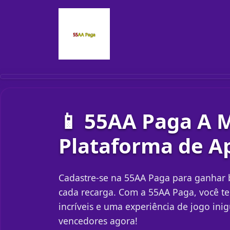
📱 55AA Paga A 
Plataforma de A
Cadastre-se na 55AA Paga para ganhar 
cada recarga. Com a 55AA Paga, você t
incríveis e uma experiência de jogo inig
vencedores agora!