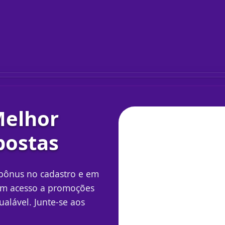
Melhor
postas
bônus no cadastro e em
em acesso a promoções
ualável. Junte-se aos