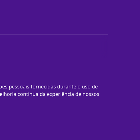
ões pessoais fornecidas durante o uso de
elhoria contínua da experiência de nossos