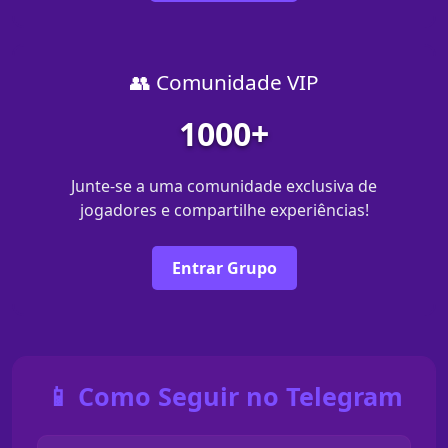
👥 Comunidade VIP
1000+
Junte-se a uma comunidade exclusiva de
jogadores e compartilhe experiências!
Entrar Grupo
📱 Como Seguir no Telegram