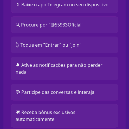
📱 Baixe o app Telegram no seu dispositivo
🔍 Procure por "@55933Oficial"
👆 Toque em "Entrar" ou "Join"
🔔 Ative as notificações para não perder
nada
💬 Participe das conversas e interaja
🎁 Receba bônus exclusivos
automaticamente