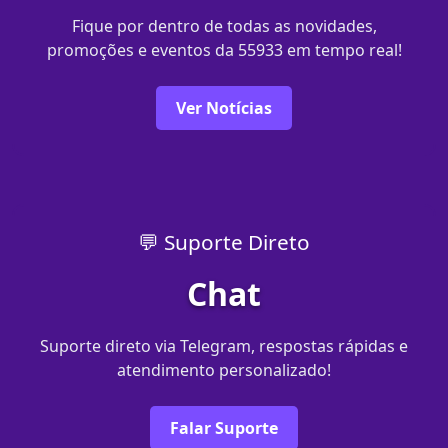
Fique por dentro de todas as novidades,
promoções e eventos da 55933 em tempo real!
Ver Notícias
💬 Suporte Direto
Chat
Suporte direto via Telegram, respostas rápidas e
atendimento personalizado!
Falar Suporte