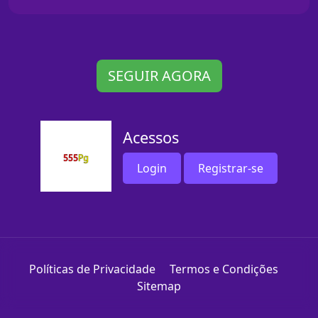
SEGUIR AGORA
Acessos
Login
Registrar-se
Políticas de Privacidade
Termos e Condições
Sitemap