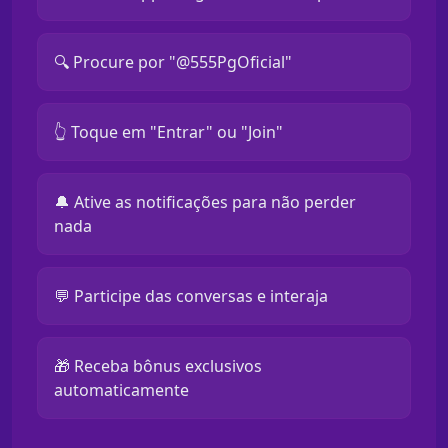
🔍 Procure por "@555PgOficial"
👆 Toque em "Entrar" ou "Join"
🔔 Ative as notificações para não perder
nada
💬 Participe das conversas e interaja
🎁 Receba bônus exclusivos
automaticamente