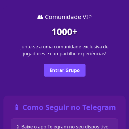
👥 Comunidade VIP
1000+
Junte-se a uma comunidade exclusiva de
jogadores e compartilhe experiências!
Entrar Grupo
📱 Como Seguir no Telegram
📱 Baixe o app Telegram no seu dispositivo