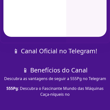
📱 Canal Oficial no Telegram!
📱 Benefícios do Canal
Descubra as vantagens de seguir a 555Pg no Telegram
555Pg
: Descubra o Fascinante Mundo das Máquinas
Caça-níqueis no