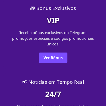
🎁 Bônus Exclusivos
VIP
Receba bônus exclusivos do Telegram,
promoções especiais e códigos promocionais
únicos!
Ver Bônus
📢 Notícias em Tempo Real
24/7