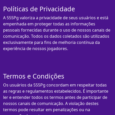
Políticas de Privacidade
A 555Pg valoriza a privacidade de seus usuários e está
empenhada em proteger todas as informações
pessoais fornecidas durante o uso de nossos canais de
comunicação. Todos os dados coletados são utilizados
exclusivamente para fins de melhoria contínua da
experiência de nossos jogadores.
Termos e Condições
Os usuários da 555Pg concordam em respeitar todas
as regras e regulamentos estabelecidos. É importante
ler e entender todos os termos antes de participar de
nossos canais de comunicação. A violação destes
termos pode resultar em penalizações ou na