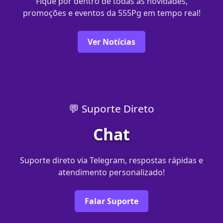
Fique por dentro de todas as novidades,
promoções e eventos da 555Pg em tempo real!
Ver Notícias
💬 Suporte Direto
Chat
Suporte direto via Telegram, respostas rápidas e
atendimento personalizado!
Falar Suporte