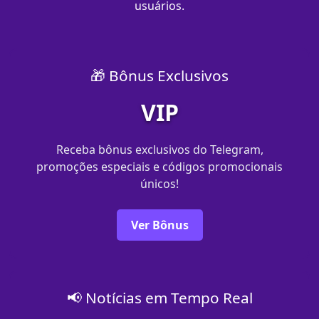
usuários.
🎁 Bônus Exclusivos
VIP
Receba bônus exclusivos do Telegram,
promoções especiais e códigos promocionais
únicos!
Ver Bônus
📢 Notícias em Tempo Real