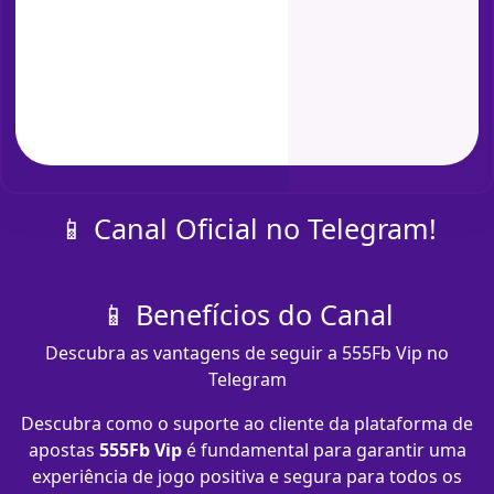
📱 Canal Oficial no Telegram!
📱 Benefícios do Canal
Descubra as vantagens de seguir a 555Fb Vip no
Telegram
Descubra como o suporte ao cliente da plataforma de
apostas
555Fb Vip
é fundamental para garantir uma
experiência de jogo positiva e segura para todos os