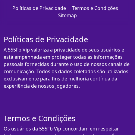
Políticas de Privacidade
Termos e Condições
Sitemap
Políticas de Privacidade
A 555Fb Vip valoriza a privacidade de seus usuários e
está empenhada em proteger todas as informações
pessoais fornecidas durante o uso de nossos canais de
comunicação. Todos os dados coletados são utilizados
exclusivamente para fins de melhoria contínua da
experiência de nossos jogadores.
Termos e Condições
Os usuários da 555Fb Vip concordam em respeitar