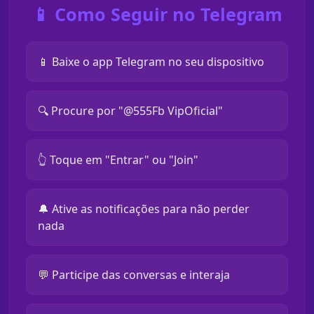
📱 Como Seguir no Telegram
📱 Baixe o app Telegram no seu dispositivo
🔍 Procure por "@555Fb VipOficial"
👆 Toque em "Entrar" ou "Join"
🔔 Ative as notificações para não perder
nada
💬 Participe das conversas e interaja