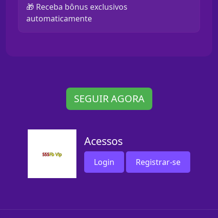
🎁 Receba bônus exclusivos
automaticamente
SEGUIR AGORA
Acessos
Login
Registrar-se