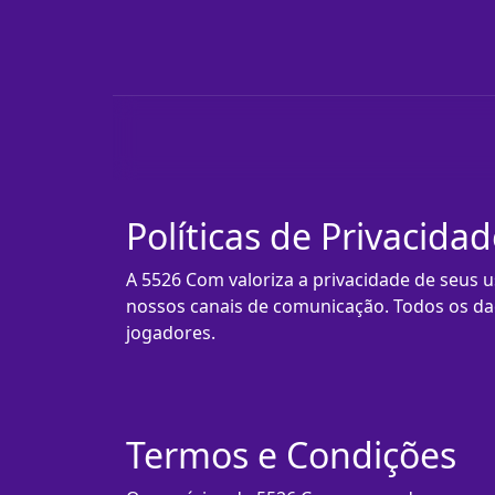
Políticas de Privacida
A 5526 Com valoriza a privacidade de seus
nossos canais de comunicação. Todos os dad
jogadores.
Termos e Condições