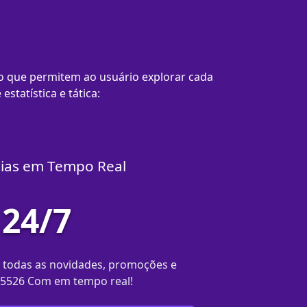
vo que permitem ao usuário explorar cada
tatística e tática:
cias em Tempo Real
24/7
e todas as novidades, promoções e
 5526 Com em tempo real!