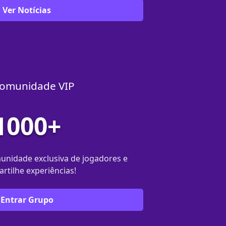
Ver Notícias
Comunidade VIP
1000+
unidade exclusiva de jogadores e
rtilhe experiências!
Entrar Grupo