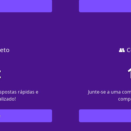
reto
👥 
t
espostas rápidas e
Junte-se a uma com
lizado!
compa
e