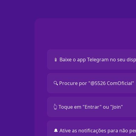
📱 Baixe o app Telegram no seu disp
🔍 Procure por "@5526 ComOficial"
👆 Toque em "Entrar" ou "Join"
🔔 Ative as notificações para não p